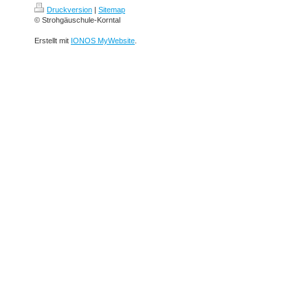
Druckversion
|
Sitemap
© Strohgäuschule-Korntal
Erstellt mit
IONOS MyWebsite
.