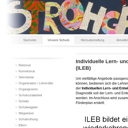
Startseite
Unsere Schule
Mensabestellung
Aktuelle
Individuelle Lern- u
Rektorat
(ILEB)
Konrektorat
Sekretariat
Um vielfältige Angebote passgen
Organisation / Lehrkräfte
können, bedienen sich die Lehrer
der
Individuellen Lern- und Entw
Organigramm
Diagnostik soll der Lern- und Ent
Schulsozialarbeit
werden. Im Anschluss wird zusam
Schüler
Förderplan erstellt.
Schulwegplan
Wegweiser
Schulordnung
Eltern