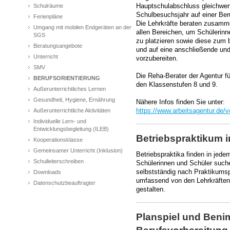
Schulräume
Hauptschulabschluss gleichwer
Schulbesuchsjahr auf einer Ber
Ferienpläne
Die Lehrkräfte beraten zusamme
Umgang mit mobilen Endgeräten an der
allen Bereichen, um Schülerinn
SGS
zu platzieren sowie diese zum
Beratungsangebote
und auf eine anschließende und
Unterricht
vorzubereiten.
SMV
Die Reha-Berater der Agentur für
BERUFSORIENTIERUNG
den Klassenstufen 8 und 9.
Außerunterrichtliches Lernen
Gesundheit, Hygiene, Ernährung
Nähere Infos finden Sie unter:
Außerunterrichtliche Aktivitäten
https://www.arbeitsagentur.de/v
Individuelle Lern- und
Entwicklungsbegleitung (ILEB)
Betriebspraktikum i
Kooperationsklasse
Gemeinsamer Unterricht (Inklusion)
Betriebspraktika finden in jede
Schulleiterschreiben
Schülerinnen und Schüler suche
selbstständig nach Praktikumsp
Downloads
umfassend von den Lehrkräften 
Datenschutzbeauftragter
gestalten.
Planspiel und Beni