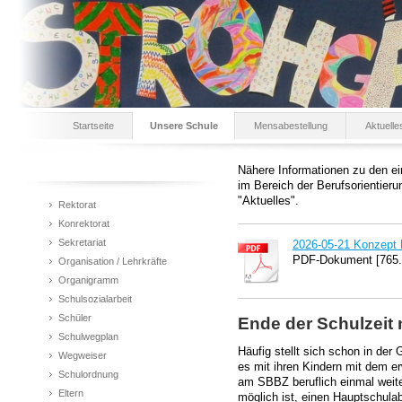
Startseite
Unsere Schule
Mensabestellung
Aktuelle
Nähere Informationen zu den e
im Bereich der Berufsorientieru
"Aktuelles".
Rektorat
Konrektorat
Sekretariat
2026-05-21 Konzept B
PDF-Dokument [765.
Organisation / Lehrkräfte
Organigramm
Schulsozialarbeit
Schüler
Ende der Schulzeit
Schulwegplan
Häufig stellt sich schon in der 
Wegweiser
es mit ihren Kindern mit dem e
Schulordnung
am SBBZ beruflich einmal weite
Eltern
möglich ist, einen Hauptschul