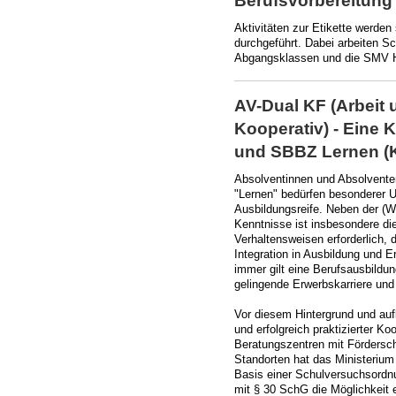
Berufsvorbereitung 
Aktivitäten zur Etikette werden
durchgeführt. Dabei arbeiten Sch
Abgangsklassen und die SMV 
AV-Dual KF (Arbeit 
Kooperativ) - Eine 
und SBBZ Lernen (Kl
Absolventinnen und Absolvente
"Lernen" bedürfen besonderer U
Ausbildungsreife. Neben der (W
Kenntnisse ist insbesondere d
Verhaltensweisen erforderlich, 
Integration in Ausbildung und 
immer gilt eine Berufsausbildun
gelingende Erwerbskarriere und
Vor diesem Hintergrund und au
und erfolgreich praktizierter K
Beratungszentren mit Fördersc
Standorten hat das Ministerium
Basis einer Schulversuchsordn
mit § 30 SchG die Möglichkeit 